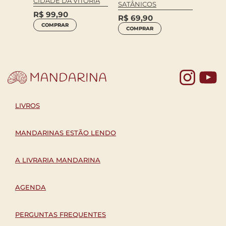
CIDADE DA VITÓRIA
SATÂNICOS
R$
99,90
R$
69,90
COMPRAR
COMPRAR
Yo
LIVROS
MANDARINAS ESTÃO LENDO
A LIVRARIA MANDARINA
AGENDA
PERGUNTAS FREQUENTES