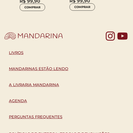
R$
99,90
R$
99,90
COMPRAR
COMPRAR
Yo
LIVROS
MANDARINAS ESTÃO LENDO
A LIVRARIA MANDARINA
AGENDA
PERGUNTAS FREQUENTES