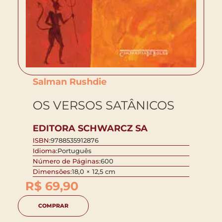
Salman Rushdie
OS VERSOS SATÂNICOS
EDITORA SCHWARCZ SA
ISBN:
9788535912876
Idioma:
Português
Número de Páginas:
600
Dimensões:
18,0 × 12,5 cm
R$
69,90
COMPRAR