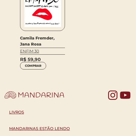
Camila Fremder,
Jana Rosa
ENFIM 30
R$
59,90
COMPRAR
Yo
LIVROS
MANDARINAS ESTÃO LENDO