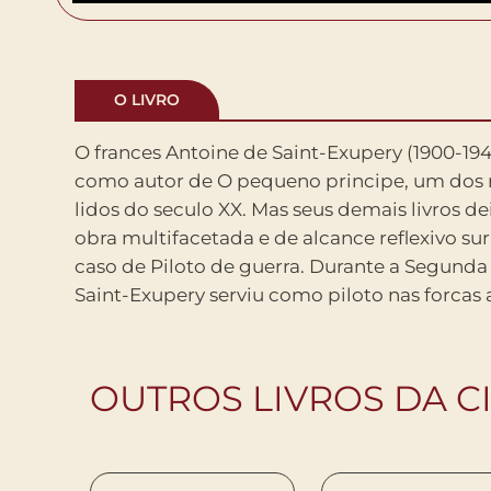
O LIVRO
O frances Antoine de Saint-Exupery (1900-19
francesas. Em 1940, foi designado para
como autor de O pequeno principe, um dos
regiao de Arras, ao norte da Franca, numa
lidos do seculo XX. Mas seus demais livros 
risco. Em parte relato dessa expedicao, em p
obra multifacetada e de alcance reflexivo su
sobre o sentido da guerra – o conflito nao
caso de Piloto de guerra. Durante a Segunda
mas uma doenca, afirma o narrador -, Pilot
Saint-Exupery serviu como piloto nas forcas
OUTROS LIVROS DA C