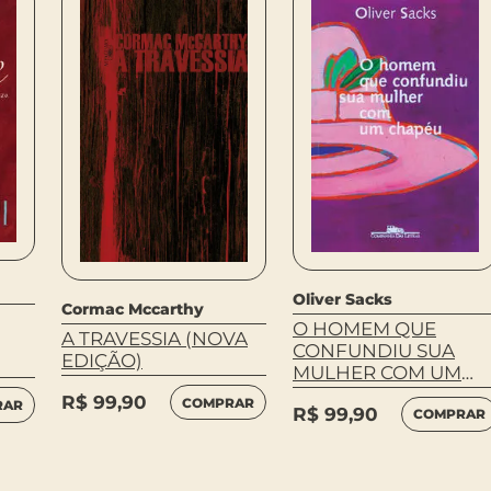
Oliver Sacks
Cormac Mccarthy
O HOMEM QUE
A TRAVESSIA (NOVA
CONFUNDIU SUA
EDIÇÃO)
MULHER COM UM
CHAPÉU
R$
99,90
COMPRAR
RAR
R$
99,90
COMPRAR