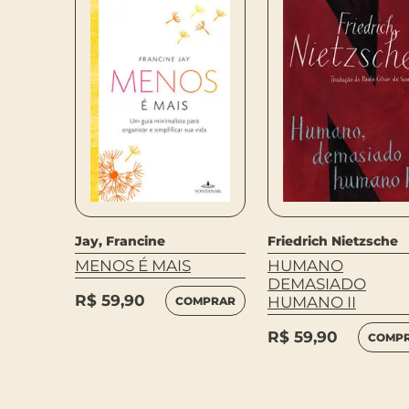
RALDAS
MPRAR
Jay, Francine
Friedrich Nietzsche
MENOS É MAIS
HUMANO
DEMASIADO
R$
59,90
HUMANO II
COMPRAR
R$
59,90
COMP