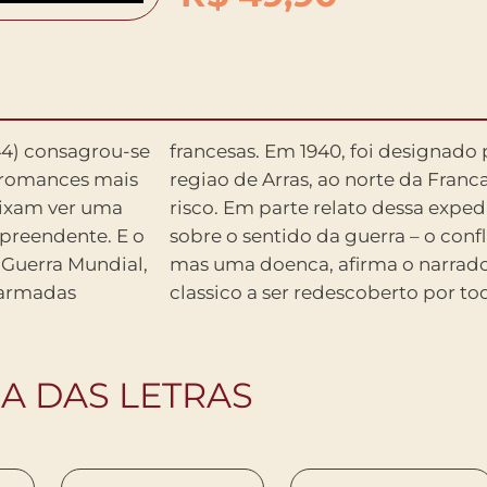
44) consagrou-se
 um sobrevoo da
 romances mais
 missao de alto
deixam ver uma
arte indagacao
rpreendente. E o
 e uma aventura,
 Guerra Mundial,
o de guerra e um
 armadas
classico a ser redescoberto por tod
IA DAS LETRAS