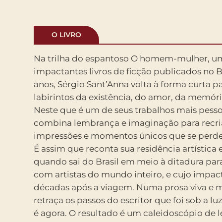
O LIVRO
Na trilha do espantoso O homem-mulher, u
dois”, do livro O homem-mulher: o que no segu
impactantes livros de ficção publicados no B
das mais preciosas descrições do amor
anos, Sérgio Sant’Anna volta à forma curta pa
brasileira, aqui será contado a partir de 
labirintos da existência, do amor, da memóri
espelho quebrado, cacos de uma relação que s
Neste que é um de seus trabalhos mais pesso
olhos do autor e do leitor. O resultado
combina lembrança e imaginação para recria
ficcional turbulenta e dolorosa pela matéria-pri
impressões e momentos únicos que se perd
e dos relacionamentos. Se é a memória qu
É assim que reconta sua residência artística
histórias, a força está na maneira como a ficçã
quando sai do Brasil em meio à ditadura par
passado. Lembranças de uma viagem com 
com artistas do mundo inteiro, e cujo impac
primeiro cigarro, de mulheres que cruzaram 
décadas após a viagem. Numa prosa viva e m
isso serve de pretexto para que Sérgio Sant’An
retraça os passos do escritor que foi sob a lu
com o leitor um caleidoscópio de estilos e
é agora. O resultado é um caleidoscópio de
complexo e múltiplo quanto sua obra. O cont