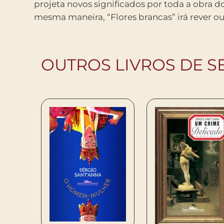
projeta novos significados por toda a obra d
histórias traz o grande escritor brasileiro 
mesma maneira, “Flores brancas” irá rever ou
OUTROS LIVROS DE S