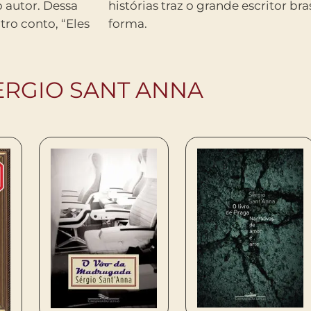
o autor. Dessa
em sua melhor
tro conto, “Eles
forma.
ERGIO SANT ANNA