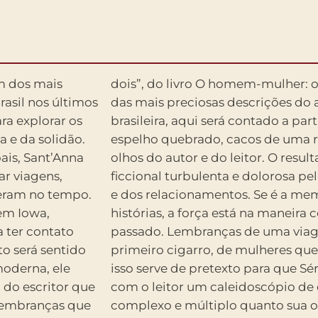
m dos mais
ndo era uma
rasil nos últimos
 na literatura
ra explorar os
uma espécie de
a e da solidão.
e esfacela aos
ais, Sant’Anna
 é uma viagem
r viagens,
ma da paixão
eram no tempo.
e conduz essas
 em Iowa,
o refaz o
a ter contato
o irmão, do
to será sentido
sua vida, tudo
oderna, ele
na atravesse
z do escritor que
 vozes tão belo,
 lembranças que
o zero e outras