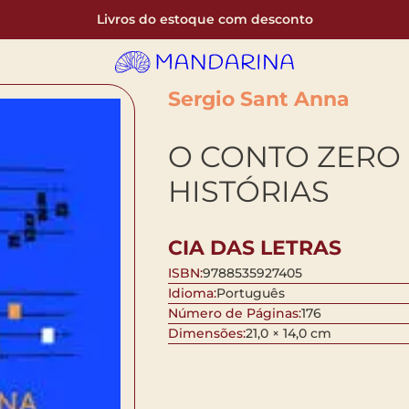
Livros do estoque com desconto
Sergio Sant Anna
O CONTO ZERO
HISTÓRIAS
CIA DAS LETRAS
ISBN:
9788535927405
Idioma:
Português
Número de Páginas:
176
Dimensões:
21,0 × 14,0 cm