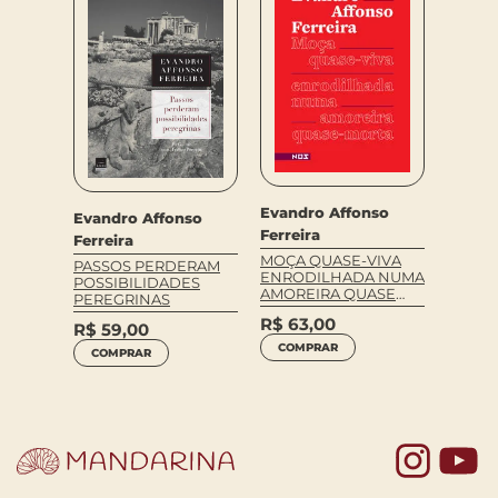
Evandro Affonso
so
Evand
Evandro Affonso
Ferreira
Ferrei
Ferreira
MOÇA QUASE-VIVA
REI RE
PASSOS PERDERAM
ENRODILHADA NUMA
POSSIBILIDADES
R$
49
AMOREIRA QUASE
PEREGRINAS
MORTA
COM
R$
63,00
R$
59,00
COMPRAR
COMPRAR
Yo