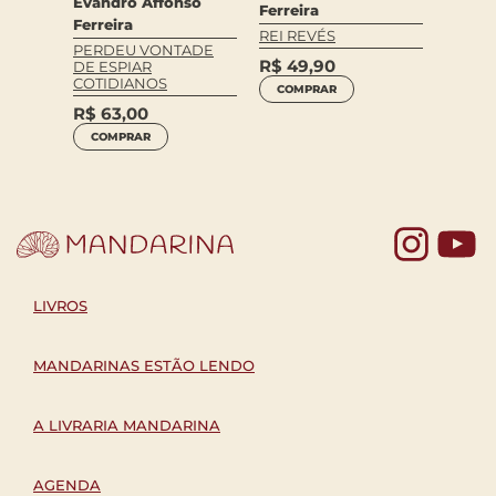
Evandro Affonso
Ferreira
Ferrei
Ferreira
REI REVÉS
ERAM
PASSO
PERDEU VONTADE
ES
POSSI
R$
49,90
DE ESPIAR
PEREG
COTIDIANOS
COMPRAR
R$
59
R$
63,00
COM
COMPRAR
Yo
LIVROS
MANDARINAS ESTÃO LENDO
A LIVRARIA MANDARINA
AGENDA