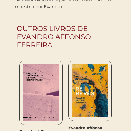
maestria por Evandro.
OUTROS LIVROS DE
EVANDRO AFFONSO
FERREIRA
Evandro Affonso
so
Evand