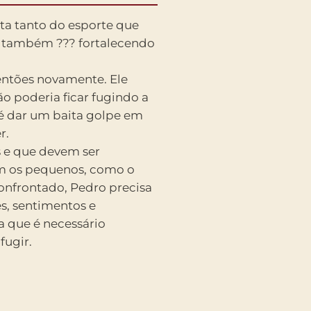
ta tanto do esporte que
ar também ??? fortalecendo
entões novamente. Ele
o poderia ficar fugindo a
 é dar um baita golpe em
r.
s e que devem ser
om os pequenos, como o
confrontado, Pedro precisa
s, sentimentos e
a que é necessário
fugir.