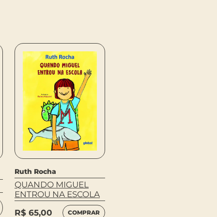
Ruth Rocha
AS FÉRIAS DE
MIGUEL E PEDRO
Ruth Rocha
QUANDO MIGUEL
R$
41,00
COMPRAR
ENTROU NA ESCOLA
R$
65,00
COMPRAR