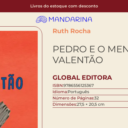
Livros do estoque com desconto
Ruth Rocha
PEDRO E O ME
VALENTÃO
GLOBAL EDITORA
ISBN:
9786556125367
Idioma:
Português
Número de Páginas:
32
Dimensões:
27,5 × 20,5 cm