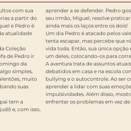
ultos com sua
aprender a se defender. Pedro gos
rias a partir do
seu irmão, Miguel, resolve pratic
iguel e Pedro é
ainda mais os laços entre os dois!
da atualidade
Um dia Pedro é atacado pelos val
tenta escapar, mas percebe que nã
da Coleção
vida toda. Então, sua única opção
fa de Pedro ir
um deles, colocando-os para corre
 domingo da
A aventura trata de assuntos atuai
algo simples,
debatidos em casa e na escola c
lentões, muito
bullying e o autocontrole. Ao ser 
ubando suas
aprender a lidar com suas emoçõe
impulsividades. Além disso, mostr
pai tem a
enfrentar os problemas em vez de 
 judô e, com isso,