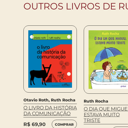
OUTROS LIVROS DE 
RO
Otavio Roth, Ruth Rocha
Ruth Rocha
O LIVRO DA HISTÓRIA
O DIA QUE MIGUE
MPRAR
DA COMUNICAÇÃO
ESTAVA MUITO
TRISTE
R$
69,90
COMPRAR