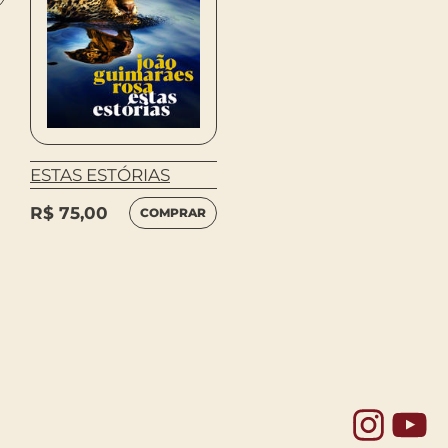
ESTAS ESTÓRIAS
Renato Tardivo
R$
75,00
NO INSTANTE DO
COMPRAR
CÉU
R$
48,00
COMPRAR
Yo