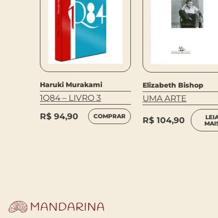
Haruki Murakami
Elizabeth Bishop
ert
an Le
1Q84 – LIVRO 3
UMA ARTE
R$
94,90
COMPRAR
LEI
R$
104,90
 DE
MAI
MPRAR