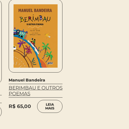
Manuel Bandeira
BERIMBAU E OUTROS
POEMAS
Manuel Bandeira
PARA QUERER BEM
LEIA
R$
65,00
MAIS
R$
65,00
COMPRAR