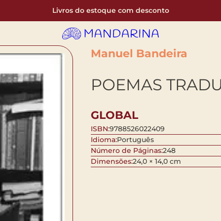
Livros do estoque com desconto
Manuel Bandeira
POEMAS TRADU
GLOBAL
ISBN:
9788526022409
Idioma:
Português
Número de Páginas:
248
Dimensões:
24,0 × 14,0 cm