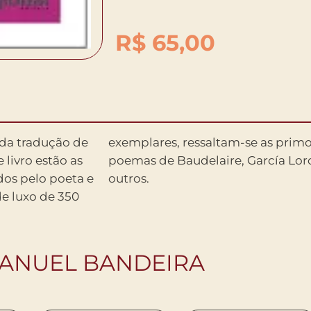
R$
65,00
 da tradução de
 traduções de
 livro estão as
ckinson, entre
dos pelo poeta e
outros.
e luxo de 350
MANUEL BANDEIRA