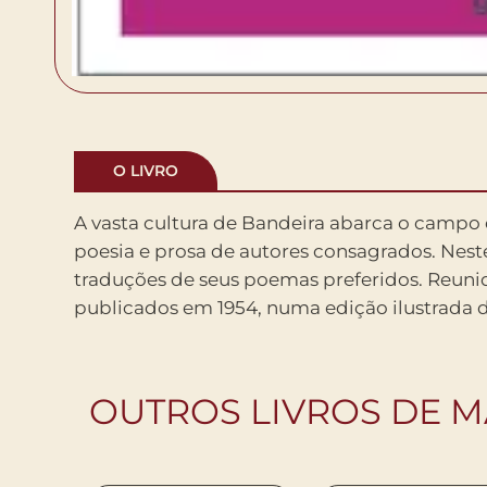
O LIVRO
A vasta cultura de Bandeira abarca o campo
exemplares, ressaltam-se as primorosas
poesia e prosa de autores consagrados. Neste
poemas de Baudelaire, García Lorca, Emily Di
traduções de seus poemas preferidos. Reuni
publicados em 1954, numa edição ilustrada d
OUTROS LIVROS DE 