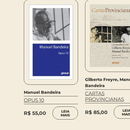
Gilberto Freyre, Man
Bandeira
EIRA
Manuel Bandeira
CARTAS
RA
PROVINCIANAS
OPUS 10
LEI
LEIA
LEIA
R$
85,00
R$
55,00
MAI
MAIS
MAIS