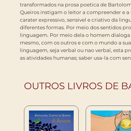
transformados na prosa poetica de Bartol
suspeitamos o mundo. ( ) Com os olhos nos 
Queiros instigam o leitor a compreender e a r
Olhamos as aguas rolando entre pedras, peix
carater expressivo, sensivel e criativo da li
Com os ouvidos nos escutamos o silencio do
diferentes formas. Por meio dos sentidos produzimos
o nariz sentimos os cheiros do mundo. ( ) Com a boca
linguagem. Por meio dela o homem dialoga
sentimos o sabor das coisas ( ) Quando alguem esp
mesmo, com os outros e com o mundo a sua v
olha nos nos sentimos tocados. ( ) Em cada sentid
linguagem, seja verbal ou nao verbal, esta p
as atividades humanas; saber usa-la com sen
OUTROS LIVROS DE 