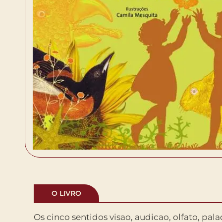
O LIVRO
Os cinco sentidos visao, audicao, olfato, paladar e tato
desafio da sociedade contemporanea. Por meio dos sentidos