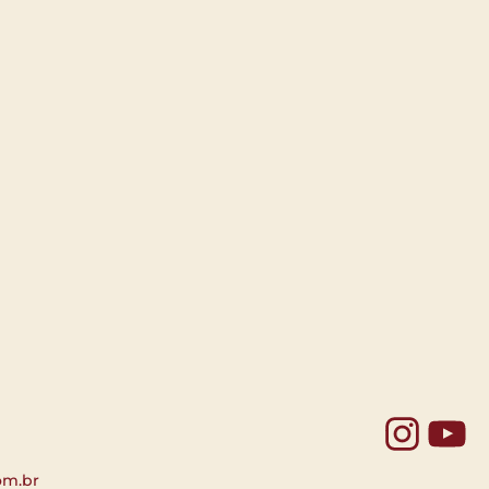
Yo
om.br