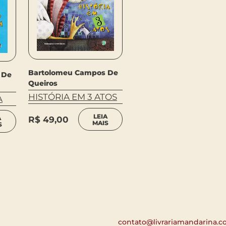
Bartolomeu Campos De
 De
Queiros
HISTÓRIA EM 3 ATOS
A
LEIA
A
R$
49,00
MAIS
S
contato@livrariamandarina.c