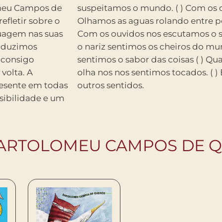
omeu Campos de
olhamos a vida.
efletir sobre o
es, algas. ( )
nguagem nas suas
 mundo. ( ) Com
 consigo
ecial nos
olta. A
o moram
resente em todas
outros sentidos.
sibilidade e um
BARTOLOMEU CAMPOS DE 