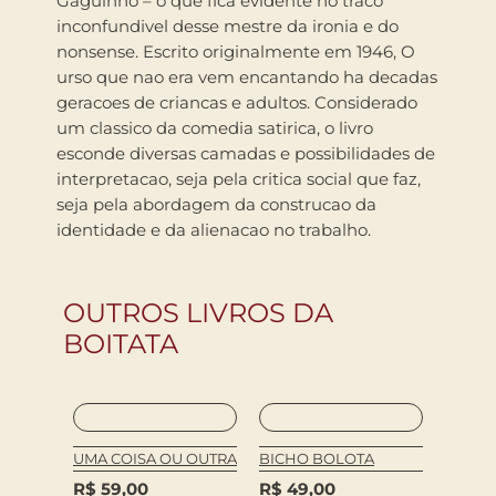
Gaguinho – o que fica evidente no traco
inconfundivel desse mestre da ironia e do
nonsense. Escrito originalmente em 1946, O
urso que nao era vem encantando ha decadas
geracoes de criancas e adultos. Considerado
um classico da comedia satirica, o livro
esconde diversas camadas e possibilidades de
interpretacao, seja pela critica social que faz,
seja pela abordagem da construcao da
identidade e da alienacao no trabalho.
OUTROS LIVROS DA
BOITATA
Dios, 
UMA COISA OU OUTRA
BICHO BOLOTA
OS DE
MONST
R$
59,00
R$
49,00