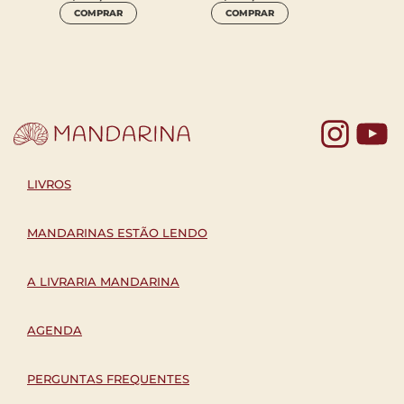
R$
49
COMPRAR
COMPRAR
COM
Yo
LIVROS
MANDARINAS ESTÃO LENDO
A LIVRARIA MANDARINA
AGENDA
PERGUNTAS FREQUENTES