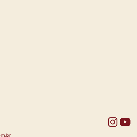
Yo
om.br