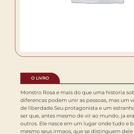
O LIVRO
Monstro Rosa e mais do que uma historia so
aspectos: Monstro Rosa e grande, peludo, de
diferencas podem unir as pessoas, mas um v
colorido (como o proprio nome sugere).
de liberdade.Seu protagonista e um estranh
sentir deslocado, Monstro Rosa decide part
ser que, antes mesmo de vir ao mundo, ja era
um lugar onde ele seja aceito do jeito que e.
outros. Ele nasce em um lugar onde tudo e b
ele faz amigos e descobertas que conduzem o le
mesmo seus irmaos, que se distinguem dele