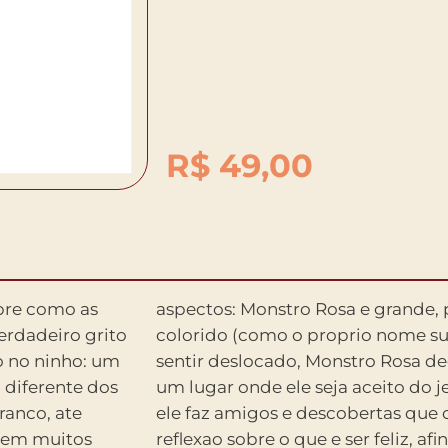
R$
49,00
bre como as
sengoncado e
erdadeiro grito
 Cansado de se
o no ninho: um
ir em busca de
 diferente dos
 Nesse trajeto,
ranco, ate
itor a uma
 em muitos
reflexao sobre o que e ser feliz, afin