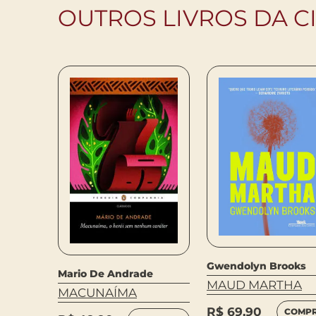
OUTROS LIVROS DA C
Gwendolyn Brooks
Mario De Andrade
MAUD MARTHA
ARA
MACUNAÍMA
R$
69,90
COMP