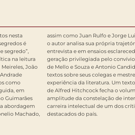
tos nesta
ima parte,
segredos é
ectual numa
 e segredo”,
rante de uma
ica na leitura
res como Gilda
a Meireles, João
cci revela nos
 Andrade
xão pela
os como
e o cinema
eguida, em
irmando a
oão Guimarães
caracteriza a
a na abordagem
terários mais
onelio Machado,
destacados do país.