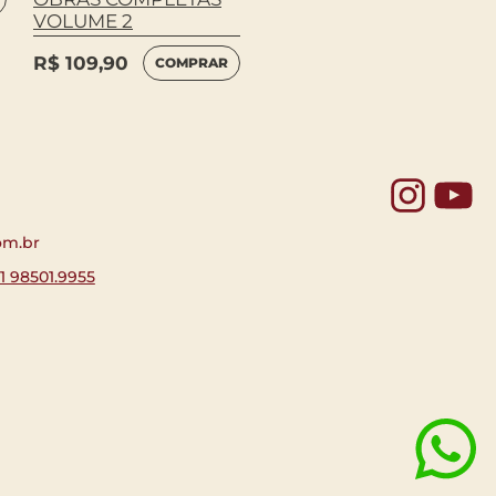
VOLUME 2
R$
89,90
COMPRAR
R$
109,90
COMPRAR
Yo
om.br
11 98501.9955