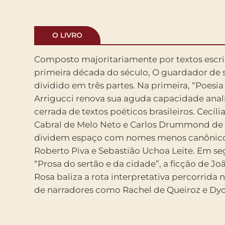
O LIVRO
Composto majoritariamente por textos escri
assim como Juan Rulfo e Jorge Luis Borges. Na últ
primeira década do século, O guardador de 
o autor analisa sua própria trajetória intel
dividido em três partes. Na primeira, “Poesia
entrevista e em ensaios esclarecedores. Integ
Arrigucci renova sua aguda capacidade analít
geração privilegiada pelo convívio com mest
cerrada de textos poéticos brasileiros. Cecíli
de Mello e Souza e Antonio Candido, Arrigu
Cabral de Melo Neto e Carlos Drummond de
textos sobre seus colegas e mestres a pai
dividem espaço com nomes menos canônic
experiência da literatura. Um texto magistral sobr
Roberto Piva e Sebastião Uchoa Leite. Em s
de Alfred Hitchcock fecha o volume, reaf
“Prosa do sertão e da cidade”, a ficção de J
amplitude da constelação de interesses que 
Rosa baliza a rota interpretativa percorrid
carreira intelectual de um dos críticos li
de narradores como Rachel de Queiroz e Dy