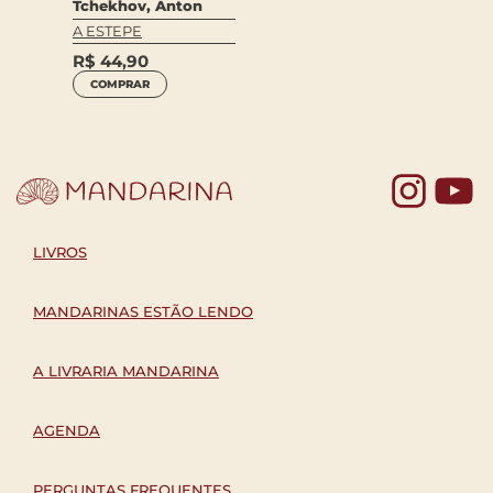
Tchekhov, Anton
A ESTEPE
R$
44,90
COMPRAR
Yo
LIVROS
MANDARINAS ESTÃO LENDO
A LIVRARIA MANDARINA
AGENDA
PERGUNTAS FREQUENTES