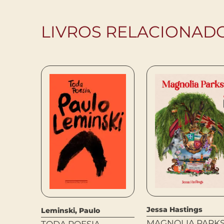
LIVROS RELACIONAD
AO
RIAS
MPRAR
Jessa Hastings
Leminski, Paulo
MAGNOLIA PARK
TODA POESIA