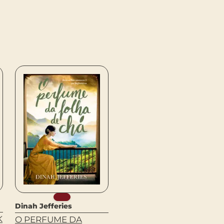
Dinah Jefferies
Hans Arp, Vicente
K
O PERFUME DA
Huidobro