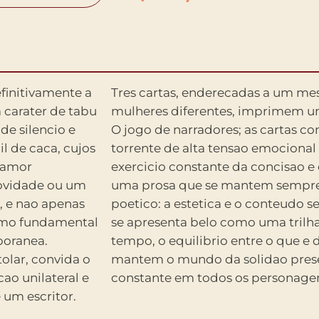
finitivamente a
omem por tres
 carater de tabu
tragica a trama.
de silencio e
eiculo para a
il de caca, cujos
ela ao leitor; o
 amor
pira de
novidade ou um
do territorio
, e nao apenas
m, e o entrecho
como fundamental
neve. Ao mesmo
poranea.
 e velado
olar, convida o
 cada linha e
ao unilateral e
constante em todos os personage
 um escritor.