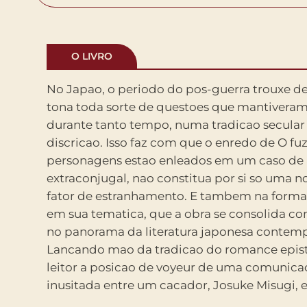
O LIVRO
No Japao, o periodo do pos-guerra trouxe de
Tres cartas, enderecadas a um mesmo h
tona toda sorte de questoes que mantiveram
mulheres diferentes, imprimem uma textura 
durante tanto tempo, numa tradicao secular 
O jogo de narradores; as cartas como unico v
discricao. Isso faz com que o enredo de O fuz
torrente de alta tensao emocional que se rev
personagens estao enleados em um caso de
exercicio constante da concisao e o lirismo que trans
extraconjugal, nao constitua por si so uma 
uma prosa que se mantem sempre vizinha 
fator de estranhamento. E tambem na forma
poetico: a estetica e o conteudo se entrelaca
em sua tematica, que a obra se consolida 
se apresenta belo como uma trilha na 
no panorama da literatura japonesa contem
tempo, o equilibrio entre o que e dito e o que
Lancando mao da tradicao do romance epist
mantem o mundo da solidao presente em
leitor a posicao de voyeur de uma comunicac
inusitada entre um cacador, Josuke Misugi, e