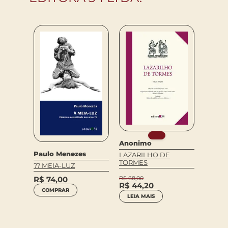
Platao
Anonimo
Paulo Menezes
E
O BAN
LAZARILHO DE
TORMES
?? MEIA-LUZ
R$
75
R$
74,00
R$
68,00
COM
R$
44,20
COMPRAR
LEIA MAIS