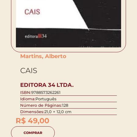
Martins, Alberto
CAIS
EDITORA 34 LTDA.
ISBN:
9788573262261
Idioma:
Português
Número de Páginas:
128
Dimensões:
21,0 × 12,0 cm
R$
49,00
COMPRAR