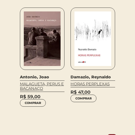
Antonio, Joao
Damazio, Reynaldo
Joao L
IA
MALAGUETA, PERUS E
HORAS PERPLEXAS
A DIM
BACANAÇO
NOITE
R$
47,00
R$
59,00
R$
109,0
COMPRAR
R$
70
COMPRAR
COM