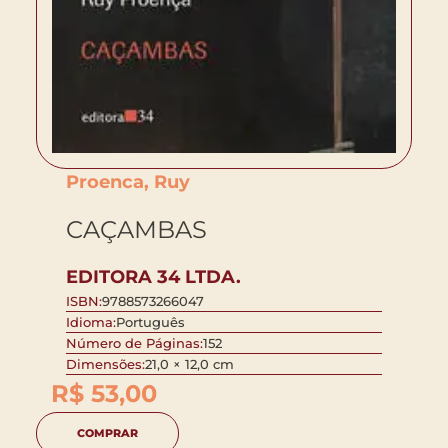
Proenca, Ruy
CAÇAMBAS
EDITORA 34 LTDA.
ISBN:
9788573266047
Idioma:
Português
Número de Páginas:
152
Dimensões:
21,0 × 12,0 cm
R$
53,00
COMPRAR