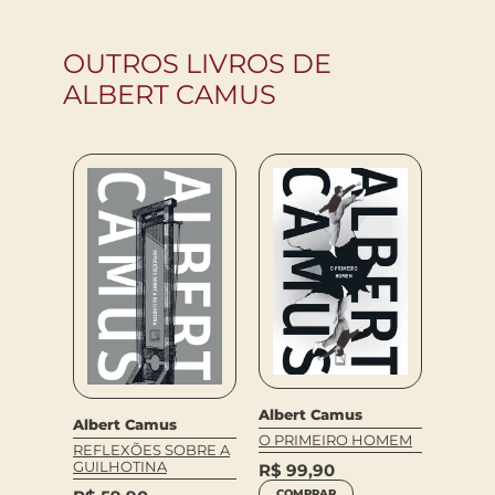
OUTROS LIVROS DE
ALBERT CAMUS
Albert Camus
Alber
Albert Camus
ASA
O PRIMEIRO HOMEM
O HO
REFLEXÕES SOBRE A
REVO
GUILHOTINA
R$
99,90
R$
79
COMPRAR