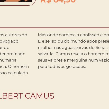
os autores do
a a acusacao?
ar de
entar
todenominado
que abandona
a humana
ndamental
tica. O homem
para todas as geracoes.
sao calculada.
LBERT CAMUS