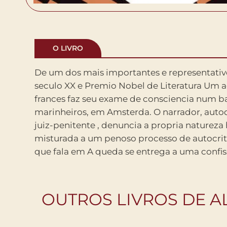
O LIVRO
De um dos mais importantes e representativ
Mas onde comeca a confissao e onde comec
seculo XX e Premio Nobel de Literatura Um advogado
Ele se isolou do mundo apos presenciar o suicidio de uma
frances faz seu exame de consciencia num b
mulher nas aguas turvas do Sena, sem coragem de t
marinheiros, em Amsterda. O narrador, au
salva-la. Camus revela o homem moderno 
juiz-penitente , denuncia a propria naturez
seus valores e mergulha num vazio existencial. Fu
misturada a um penoso processo de autocri
que fala em A queda se entrega a uma confis
OUTROS LIVROS DE A