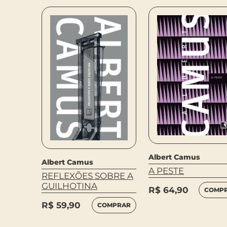
Albert Camus
Albert Camus
ASA
A PESTE
REFLEXÕES SOBRE A
GUILHOTINA
MPRAR
R$
64,90
COMP
R$
59,90
COMPRAR