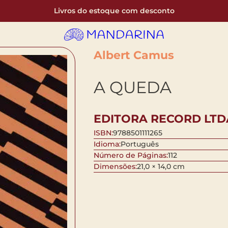
Livros do estoque com desconto
Albert Camus
A QUEDA
EDITORA RECORD LTD
ISBN:
9788501111265
Idioma:
Português
Número de Páginas:
112
Dimensões:
21,0 × 14,0 cm