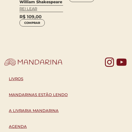
William Shakespeare
speare
Willia
REI LEAR
OS
MACB
R$
109,00
R$
23
COMPRAR
COM
Yo
LIVROS
MANDARINAS ESTÃO LENDO
A LIVRARIA MANDARINA
AGENDA