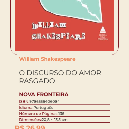
William Shakespeare
O DISCURSO DO AMOR
RASGADO
NOVA FRONTEIRA
ISBN:
9786556406084
Idioma:
Português
Número de Páginas:
136
Dimensões:
20,8 × 13,5 cm
R$
26,99