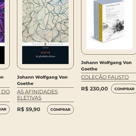
Johann Wolfgang Von
Goethe
COLEÇÃO FAUSTO
on
Johann Wolfgang Von
Goethe
R$
230,00
COMPRAR
 DO
AS AFINIDADES
ELETIVAS
R$
59,90
RAR
COMPRAR