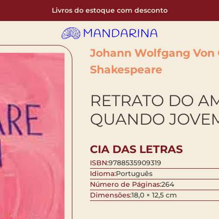
Livros do estoque com desconto
Johann Wolfgang Von 
Shakespeare
RETRATO DO A
QUANDO JOVE
CIA DAS LETRAS
ISBN:
9788535909319
Idioma:
Português
Número de Páginas:
264
Dimensões:
18,0 × 12,5 cm