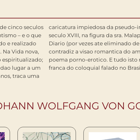
e cinco seculos
tual inglesa do
tismo – e o que
 Goethe, em seu
do e realizado
s completas ),
i. Na Vida nova,
 um apimentado
 espiritualizado;
o voce, a lingua
s dao lugar a um
franca do coloquial falado no Brasi
anos, traca uma
JOHANN WOLFGANG VON G