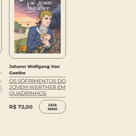
Johann Wolfgang Von
Johann Wolfgang Von
Goethe
Goethe
FAUSTO (CAPA DURA)
OS SOFRIMENTOS DO
JOVEM WERTHER EM
R$
124,90
QUADRINHOS
COMPRAR
LEIA
R$
72,00
MAIS