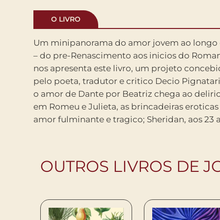
O LIVRO
Um minipanorama do amor jovem ao longo d
caricatura impiedosa da pseudo-intelec
– do pre-Renascimento aos inicios do Roman
seculo XVIII, na figura da sra. Malaprop; e
nos apresenta este livro, um projeto concebi
Diario (por vezes ate eliminado de suas obra
pelo poeta, tradutor e critico Decio Pignatar
contradiz a visao romantica do amor, com
o amor de Dante por Beatriz chega ao delirio
poema porno-erotico. E tudo isto na lingua d
em Romeu e Julieta, as brincadeiras erotica
amor fulminante e tragico; Sheridan, aos 23 
OUTROS LIVROS DE 