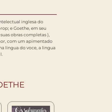
l.
OETHE