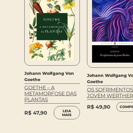
g Von
Johann Wolfgang Von
Johann Wolfgang V
Goethe
Goethe
GOETHE – A
OS SOFRIMENTOS
MPRAR
METAMORFOSE DAS
JOVEM WERTHER
PLANTAS
R$
49,90
COMP
LEIA
R$
47,90
MAIS