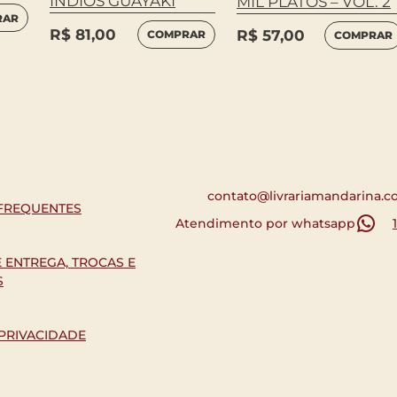
ÍNDIOS GUAYAKI
MIL PLATÔS – VOL. 2
RAR
R$
81,00
R$
57,00
COMPRAR
COMPRAR
contato@livrariamandarina.c
FREQUENTES
Atendimento por whatsapp
E ENTREGA, TROCAS E
S
 PRIVACIDADE