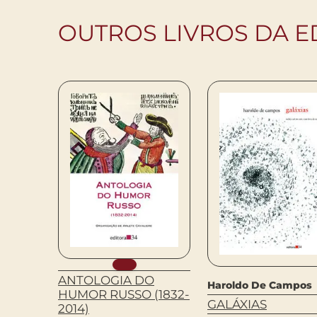
OUTROS LIVROS DA E
ANTOLOGIA DO
Haroldo De Campos
HUMOR RUSSO (1832-
L. 13
GALÁXIAS
2014)