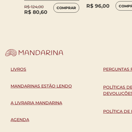
MPRAR
R$
96,00
COMP
R$
124,00
COMPRAR
R$
80,60
LIVROS
PERGUNTAS 
MANDARINAS ESTÃO LENDO
POLÍTICAS D
DEVOLUÇÕE
A LIVRARIA MANDARINA
POLÍTICA DE
AGENDA