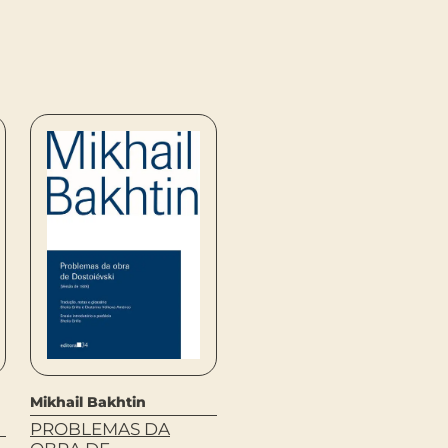
Mikhail Bakhtin
Viviana Bosi
PROBLEMAS DA
POESIA EM RISCO