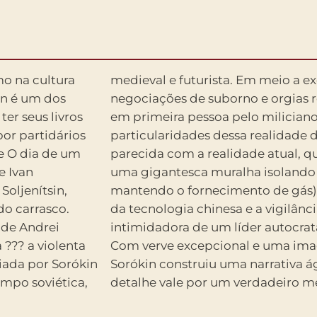
o na cultura
medieval e futurista. Em meio a e
in é um dos
negociações de suborno e orgias r
ter seus livros
em primeira pessoa pelo milician
or partidários
particularidades dessa realidade 
e O dia de um
parecida com a realidade atual, qu
e Ivan
uma gigantesca muralha isolando
Soljenítsin,
mantendo o fornecimento de gás)
do carrasco.
da tecnologia chinesa e a vigilânc
 de Andrei
intimidadora de um líder autocrata
??? a violenta
Com verve excepcional e uma ima
criada por Sorókin
Sorókin construiu uma narrativa ág
mpo soviética,
detalhe vale por um verdadeiro me