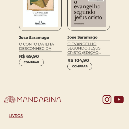
o
Jose 
Jose Saramago
Jose Saramago
CADER
O EVANGELHO
O CONTO DA ILHA
(NOVA
LANZA
SEGUNDO JESUS
DESCONHECIDA
EDIÇÃ
CRISTO (EDIÇÃO
R$
69,90
ESPECIAL)
R$
114
R$
104,90
COMPRAR
COM
COMPRAR
Yo
LIVROS