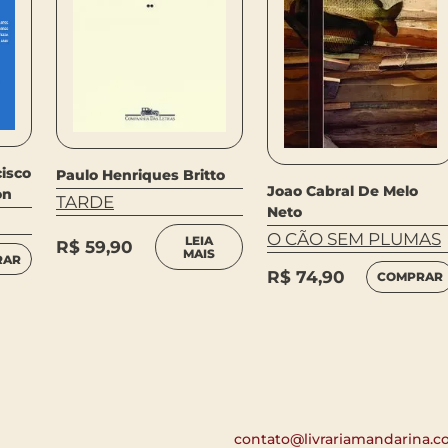
isco
Paulo Henriques Britto
Joao Cabral De Melo
on
TARDE
Neto
O CÃO SEM PLUMAS
LEIA
R$
59,90
MAIS
RAR
R$
74,90
COMPRAR
contato@livrariamandarina.c