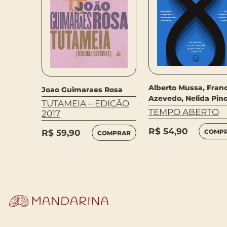
Alberto Mussa, Franc
Joao Guimaraes Rosa
Azevedo, Nelida Pin
TUTAMEIA – EDIÇÃO
TEMPO ABERTO
2017
MPRAR
R$
54,90
COMP
R$
59,90
COMPRAR