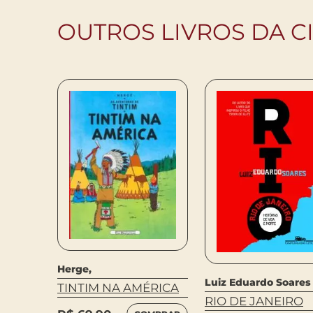
OUTROS LIVROS DA C
Herge,
a
Luiz Eduardo Soares
TINTIM NA AMÉRICA
NINA
RIO DE JANEIRO
R PARA