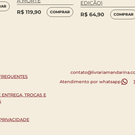
A MORTE
EDIÇÃO)
RAR
R$
119,90
COMPRAR
R$
64,90
COMPRAR
contato@livrariamandarina.c
FREQUENTES
Atendimento por whatsapp
E ENTREGA, TROCAS E
S
 PRIVACIDADE