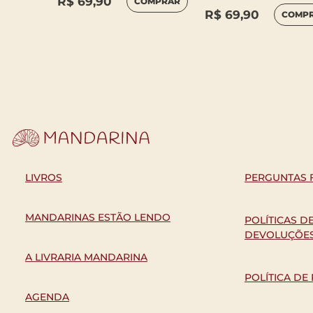
R$
69,90
COMPRAR
R$
69,90
COMP
MPRAR
LIVROS
PERGUNTAS 
MANDARINAS ESTÃO LENDO
POLÍTICAS D
DEVOLUÇÕE
A LIVRARIA MANDARINA
POLÍTICA DE
AGENDA