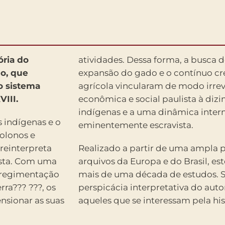
ria do
atividades. Dessa forma, a busca d
o, que
expansão do gado e o contínuo c
o sistema
agrícola vincularam de modo irrev
VIII.
econômica e social paulista à diz
indígenas e a uma dinâmica inter
 indígenas e o
eminentemente escravista.
olonos e
 reinterpreta
Realizado a partir de uma ampla
ista. Com uma
arquivos da Europa e do Brasil, est
arregimentação
mais de uma década de estudos. S
rra??? ???, os
perspicácia interpretativa do au
nsionar as suas
aqueles que se interessam pela histó