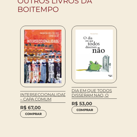
OUTROS LIVROS DA
BOITEMPO
ALOS
DIA EM QUE TODOS
INTERSECCIONALIDADE
DISSERAM NAO, O
PALAV
– CAPA COMUM
UM VO
R$
53,00
CULTU
R$
67,00
SOCIE
COMPRAR
R$
95
COMPRAR
COM