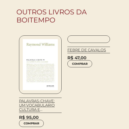
OUTROS LIVROS DA
BOITEMPO
DO DO
FEBRE DE CAVALOS
R$
47,00
COMPRAR
PALAVRAS-CHAVE:
BALA 
UM VOCABULARIO
VIOLE
CULTURA E
R$
20
SOCIEDADE
R$
95,00
COM
COMPRAR