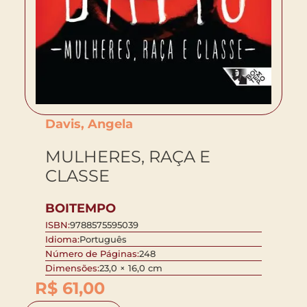
Davis, Angela
MULHERES, RAÇA E
CLASSE
BOITEMPO
ISBN:
9788575595039
Idioma:
Português
Número de Páginas:
248
Dimensões:
23,0 × 16,0 cm
R$
61,00