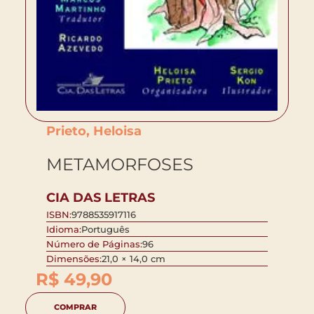
Prieto, Heloisa
METAMORFOSES
CIA DAS LETRAS
ISBN:
9788535917116
Idioma:
Português
Número de Páginas:
96
Dimensões:
21,0 × 14,0 cm
R$
49,90
COMPRAR