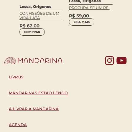
Lessa, Origenes
Lessa, Origenes
PROCURA-SE UM REI
CONFISSÕES DE UM
R$
59,00
VIRA-LATA
LEIA MAIS
R$
62,00
COMPRAR
Yo
LIVROS
MANDARINAS ESTÃO LENDO
A LIVRARIA MANDARINA
AGENDA