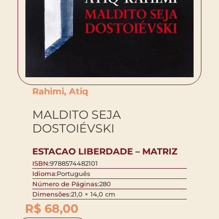
Rahimi, Atiq
MALDITO SEJA
DOSTOIÉVSKI
ESTACAO LIBERDADE – MATRIZ
ISBN:
9788574482101
Idioma:
Português
Número de Páginas:
280
Dimensões:
21,0 × 14,0 cm
R$
68,00