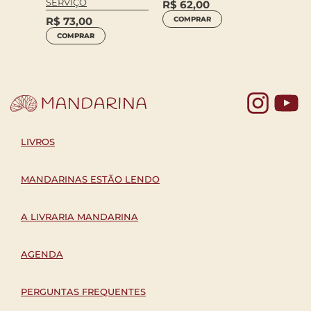
SERVIÇO
R$
62,00
COM
R$
73,00
COMPRAR
COMPRAR
Yo
LIVROS
MANDARINAS ESTÃO LENDO
A LIVRARIA MANDARINA
AGENDA
PERGUNTAS FREQUENTES