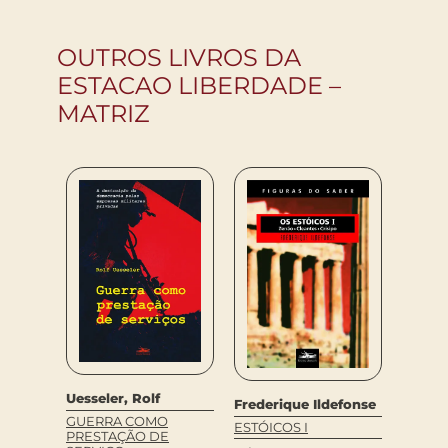
OUTROS LIVROS DA
ESTACAO LIBERDADE –
MATRIZ
MULHE
Uesseler, Rolf
zac
Frederique Ildefonse
DAS C
GUERRA COMO
ESTÓICOS I
PRESTAÇÃO DE
R$
78