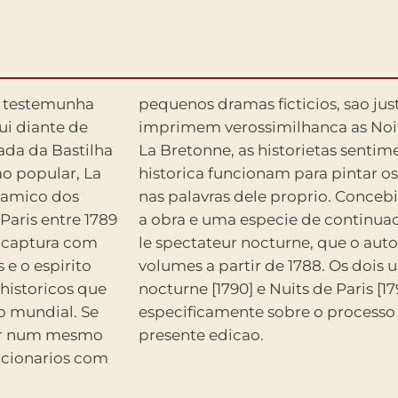
, testemunha
te estes que
ui diante de
narias. Para
ada da Bastilha
 insere na trama
o popular, La
de uma nacao ,
namico dos
ragmentaria,
aris entre 1789
uits de Paris ou
 e o espirito
, La semaine
historicos que
ue se debrucam
 mundial. Se
rio, formam a
por num mesmo
presente edicao.
ucionarios com