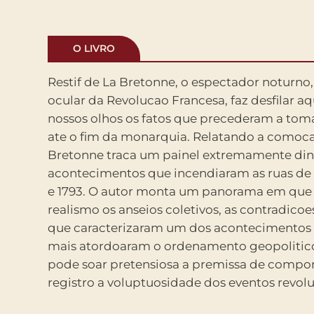
O LIVRO
Restif de La Bretonne, o espectador noturno
pequenos dramas ficticios, sao justamen
ocular da Revolucao Francesa, faz desfilar aq
imprimem verossimilhanca as Noites revolucio
nossos olhos os fatos que precederam a tom
La Bretonne, as historietas sentimentais que
ate o fim da monarquia. Relatando a comoca
historica funcionam para pintar os costumes 
Bretonne traca um painel extremamente di
nas palavras dele proprio. Concebida de forma f
acontecimentos que incendiaram as ruas de P
a obra e uma especie de continuacao de Les n
e 1793. O autor monta um panorama em que captura com
le spectateur nocturne, que o autor comecara a publicar em
realismo os anseios coletivos, as contradicoes
volumes a partir de 1788. Os dois ultimos
que caracterizaram um dos acontecimentos 
nocturne [1790] e Nuits de Paris [1794], q
mais atordoaram o ordenamento geopolitico
especificamente sobre o processo revoluciona
pode soar pretensiosa a premissa de com
registro a voluptuosidade dos eventos revol