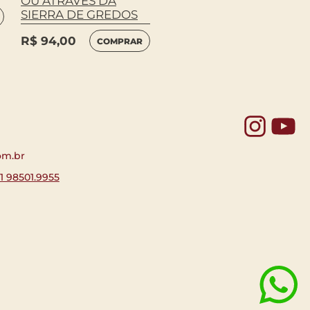
OU ATRAVÉS DA
FALSOS
SIERRA DE GREDOS
R$
78,00
COMPRAR
R$
94,00
COMPRAR
Yo
om.br
11 98501.9955