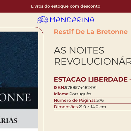
Livros do estoque com desconto
Restif De La Bretonne
AS NOITES
REVOLUCIONÁR
ESTACAO LIBERDADE 
ISBN:
9788574482491
Idioma:
Português
Número de Páginas:
376
Dimensões:
21,0 × 14,0 cm