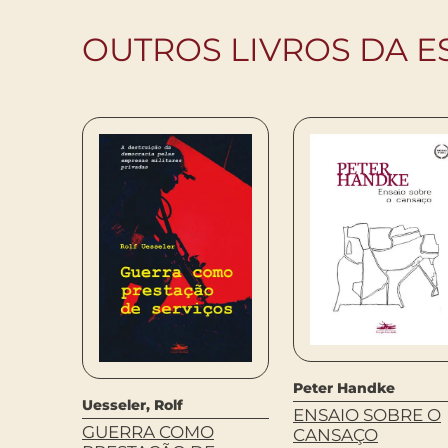
OUTROS LIVROS DA E
Peter Handke
ba
Uesseler, Rolf
ENSAIO SOBRE O
GUERRA COMO
CANSAÇO