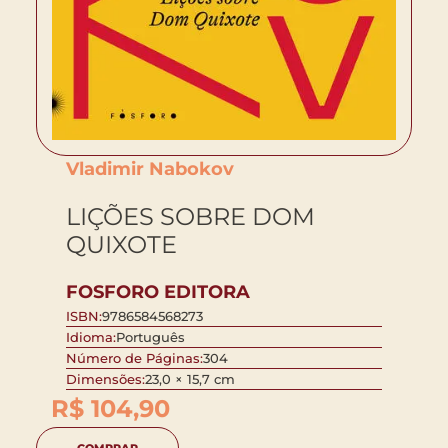
Vladimir Nabokov
LIÇÕES SOBRE DOM
QUIXOTE
FOSFORO EDITORA
ISBN:
9786584568273
Idioma:
Português
Número de Páginas:
304
Dimensões:
23,0 × 15,7 cm
R$
104,90
COMPRAR