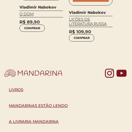
Vladimir Nabokov
kov
Vladimir Nabokov
O DOM
Vladi
LIÇÕES DE
A VER
R$
89,90
LITERATURA RUSSA
DE SE
COMPRAR
KNIGH
R$
109,90
R$
69
COMPRAR
COM
Yo
LIVROS
MANDARINAS ESTÃO LENDO
A LIVRARIA MANDARINA