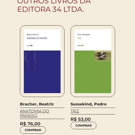
OUTROS LIVROS DA
EDITORA 34 LTDA.
Ovidiu
vski
META
Bracher, Beatriz
Sussekind, Pedro
R$
158,0
ANATOMIA DO
TRIZ
R$
10
PARAÍSO
R$
53,00
COM
R$
76,00
COMPRAR
COMPRAR