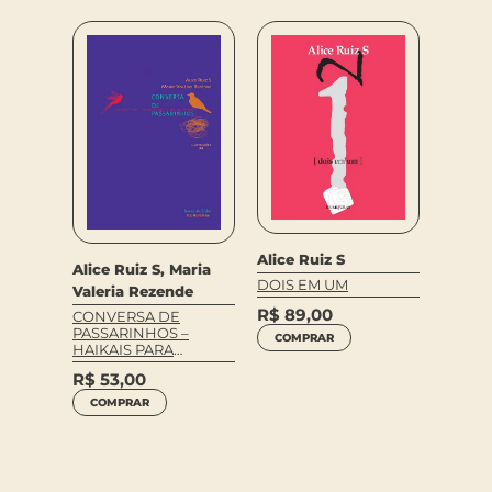
Alice Ruiz S
Alice 
Alice Ruiz S, Maria
DOIS EM UM
DESOR
Valeria Rezende
JIN
R$
89,00
CONVERSA DE
R$
65
PASSARINHOS –
COMPRAR
COM
HAIKAIS PARA
CRIANÇAS DE TODAS
R$
53,00
AS IDADES
COMPRAR