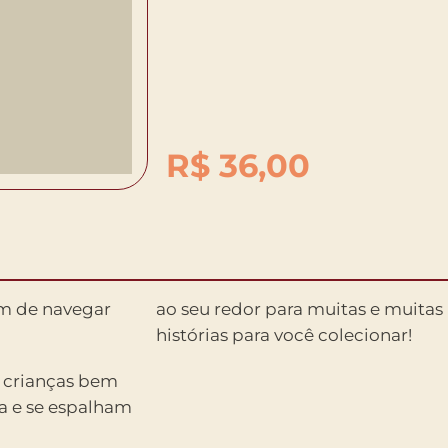
R$
36,00
em de navegar
ao seu redor para muitas e muitas 
histórias para você colecionar!
a crianças bem
a e se espalham