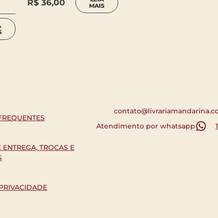
R$
36,00
MAIS
A
S
contato@livrariamandarina.c
FREQUENTES
Atendimento por whatsapp
E ENTREGA, TROCAS E
S
 PRIVACIDADE