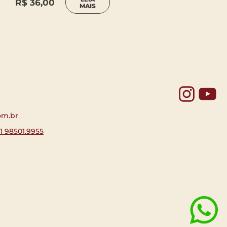
R$
36,00
MAIS
Yo
om.br
11 98501.9955