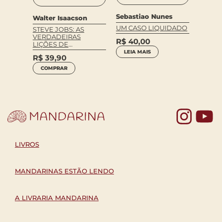
Sebastiao Nunes
Walter Isaacson
Kakuz
UM CASO LIQUIDADO
STEVE JOBS: AS
O LIV
VERDADEIRAS
R$
40,00
LIÇÕES DE
R$
36
LIDERANÇA
LEIA MAIS
COM
R$
39,90
COMPRAR
Yo
LIVROS
MANDARINAS ESTÃO LENDO
A LIVRARIA MANDARINA