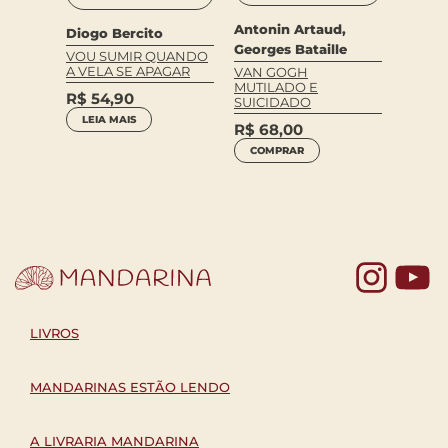
Antonin Artaud,
Diogo Bercito
Georges Bataille
VOU SUMIR QUANDO
A VELA SE APAGAR
VAN GOGH
MUTILADO E
Elle K
aret
R$
54,90
SUICIDADO
FAMA 
LEIA MAIS
R$
68,00
R$
59
COMPRAR
COM
Yo
LIVROS
MANDARINAS ESTÃO LENDO
A LIVRARIA MANDARINA