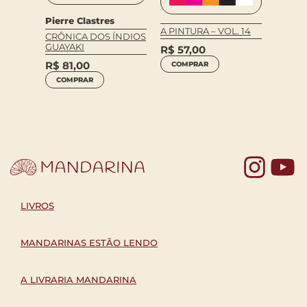
Nikola
o
Pierre Clastres
A PINTURA – VOL. 14
TEATR
CRÔNICA DOS ÍNDIOS
GUAYAKI
R$
57,00
R$
99
ÇÃO
R$
81,00
COMPRAR
COM
COMPRAR
Yo
LIVROS
MANDARINAS ESTÃO LENDO
A LIVRARIA MANDARINA