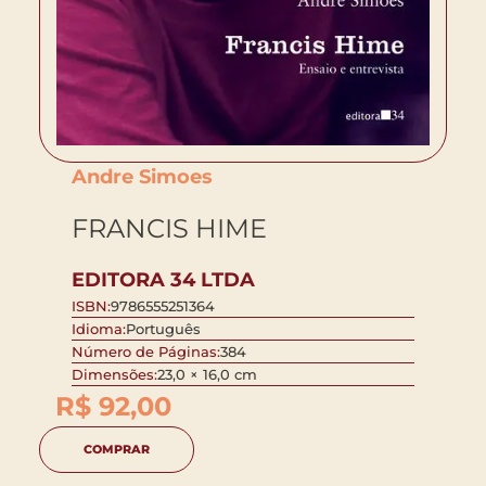
Andre Simoes
FRANCIS HIME
EDITORA 34 LTDA
ISBN:
9786555251364
Idioma:
Português
Número de Páginas:
384
Dimensões:
23,0 × 16,0 cm
R$
92,00
COMPRAR