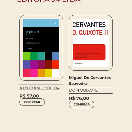
Miguel De Cervantes
Nikola
kin
Saavedra
TEATR
A PINTURA – VOL. 04
DOM QUIXOTE
R$
99
R$
57,00
R$
76,00
COM
COMPRAR
COMPRAR