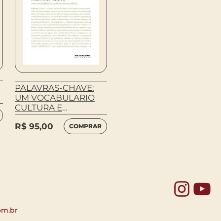
PALAVRAS-CHAVE:
Davis, Angela
UM VOCABULARIO
MULHERES, RAÇA E
CULTURA E
CLASSE
SOCIEDADE
R$
95,00
COMPRAR
R$
61,00
COMPRAR
Yo
om.br