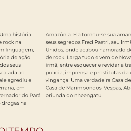
Uma história
ida e conhece
e rock na
os Estados
com linguagem,
amosa cantora
tória de ação
elém atrás da
 dos seus
 em meio a
scalada ao
 na hora da
ele agrediu e
 O mesmo que
rraria, em
ra é local,
overnador do Pará
oriunda do nheengatu.
e drogas na
BOITEMPO