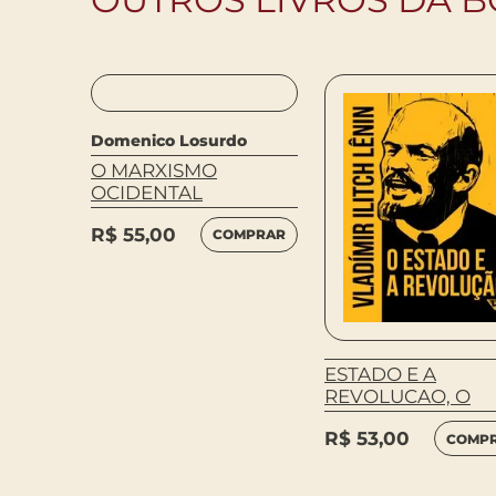
Domenico Losurdo
O MARXISMO
OCIDENTAL
R$
55,00
COMPRAR
ESTADO E A
: A
REVOLUCAO, O
LICIAL
R$
53,00
COMP
MPRAR