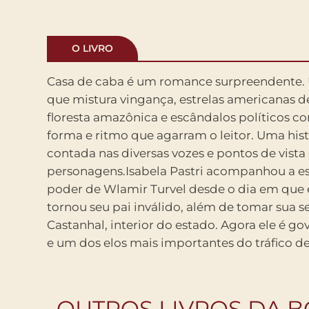
O LIVRO
Casa de caba é um romance surpreendente. 
Amazônia. Ela tornou-se sua amante, está gráv
que mistura vingança, estrelas americanas d
seus segredos.Fred Pastri, seu irmão, migrou para 
floresta amazônica e escândalos políticos 
Unidos, onde acabou namorado de Pat, uma f
forma e ritmo que agarram o leitor. Uma his
de rock. Larga tudo e vem de Nova York para B
contada nas diversas vozes e pontos de vista
irmã, entre esquecer e revidar a tragédia familiar,
personagens.Isabela Pastri acompanhou a e
polícia, imprensa e prostitutas da cidade. Está
poder de Wlamir Turvel desde o dia em que 
vingança. Uma verdadeira Casa de Caba*. *
tornou seu pai inválido, além de tomar sua se
Casa de Marimbondos, Vespas, Abelhas. A palav
Castanhal, interior do estado. Agora ele é g
e um dos elos mais importantes do tráfico d
OUTROS LIVROS DA 