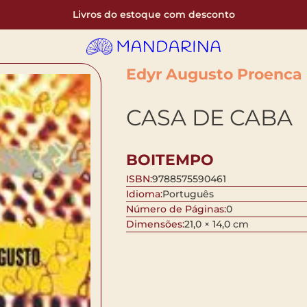
Livros do estoque com desconto
Edyr Augusto Proenca
CASA DE CABA
BOITEMPO
ISBN:
9788575590461
Idioma:
Português
Número de Páginas:
0
Dimensões:
21,0 × 14,0 cm