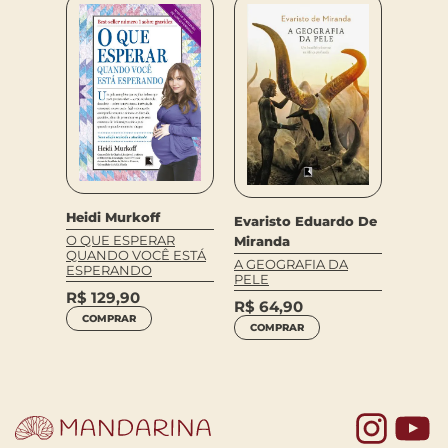
Heidi Murkoff
Roger 
Evaristo Eduardo De
O QUE ESPERAR
O PRÓ
Miranda
QUANDO VOCÊ ESTÁ
DISTA
A GEOGRAFIA DA
ESPERANDO
PELE
R$
12
R$
129,90
R$
64,90
COM
COMPRAR
COMPRAR
Yo