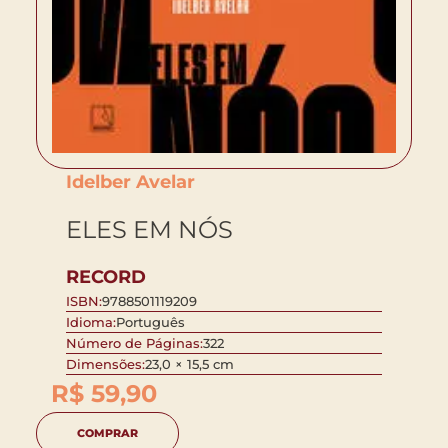
Idelber Avelar
ELES EM NÓS
RECORD
ISBN:
9788501119209
Idioma:
Português
Número de Páginas:
322
Dimensões:
23,0 × 15,5 cm
R$
59,90
COMPRAR