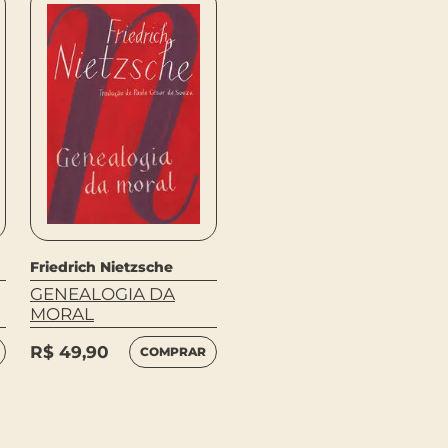
Friedrich Nietzsche
Friedrich Nietzsche
GENEALOGIA DA
O ANTICRISTO
MORAL
R$
35,00
COMPRAR
R$
49,90
COMPRAR