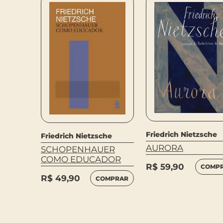
Friedrich Nietzsche
he
Friedrich Nietzsche
AURORA
S, O
SCHOPENHAUER
 O
COMO EDUCADOR
R$
59,90
COMP
R$
49,90
COMPRAR
MPRAR