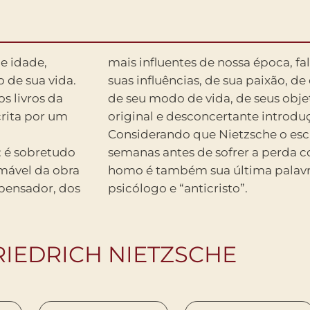
e idade,
mais influentes de nossa época, 
 de sua vida.
suas influências, de sua paixão, d
s livros da
de seu modo de vida, de seus objet
crita por um
original e desconcertante introdu
Considerando que Nietzsche o es
: é sobretudo
a razão, Ecce
imável da obra
mo filósofo,
 pensador, dos
psicólogo e “anticristo”.
RIEDRICH NIETZSCHE