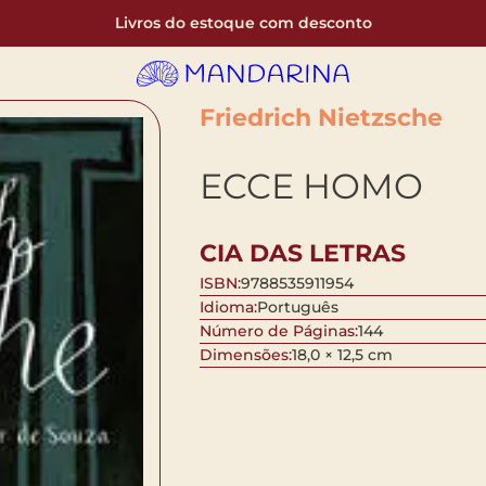
Livros do estoque com desconto
Friedrich Nietzsche
ECCE HOMO
CIA DAS LETRAS
ISBN:
9788535911954
Idioma:
Português
Número de Páginas:
144
Dimensões:
18,0 × 12,5 cm