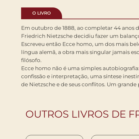
O LIVRO
Em outubro de 1888, ao completar 44 anos d
Friedrich Nietzsche decidiu fazer um balanço
Escreveu então Ecce homo, um dos mais belo
língua alemã, a obra mais singular jamais es
filósofo.
Ecce homo não é uma simples autobiografia
semanas antes de sofrer a perda completa d
confissão e interpretação, uma síntese inest
homo é também sua última palavra, co
de Nietzsche e de seus conflitos. Um grande
OUTROS LIVROS DE F