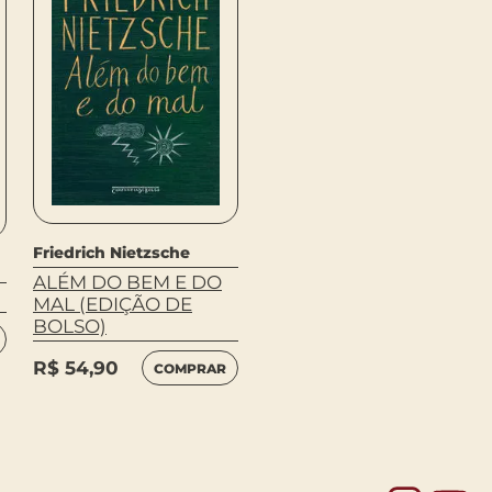
Friedrich Nietzsche
Friedrich Nietzsche
ALÉM DO BEM E DO
GENEALOGIA DA
MAL (EDIÇÃO DE
MORAL
BOLSO)
R$
49,90
COMPRAR
R$
54,90
COMPRAR