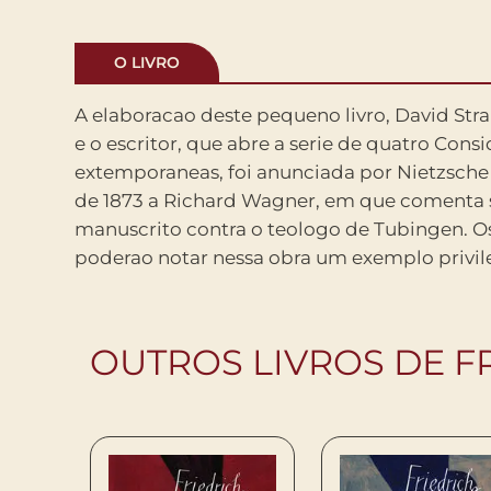
O LIVRO
A elaboracao deste pequeno livro, David Stra
modo de fazer filosofia no qual as verdades
e o escritor, que abre a serie de quatro Cons
no interior dos proprios jogos em que sao produzi
extemporaneas, foi anunciada por Nietzsch
faz vir a tona a conviccao de Nietzsch
de 1873 a Richard Wagner, em que comenta 
conhecimento e toda afirmacao se fazem a partir
manuscrito contra o teologo de Tubingen. Os
circunstancias especificas, tendo em vista certas
poderao notar nessa obra um exemplo privi
OUTROS LIVROS DE F