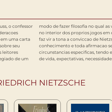
uss, o confessor
 ganham sentido
ideracoes
das. O que
e em uma carta
e de que todo
sobre seu
 de certas
 leitores
 condicoes
legiado de um
de vida, expectativas, necessidade
RIEDRICH NIETZSCHE