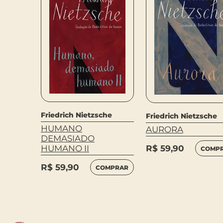
he
Friedrich Nietzsche
Friedrich Nietzsche
/
HUMANO
AURORA
DE
DEMASIADO
HUMANO II
R$
59,90
COMP
R$
59,90
MPRAR
COMPRAR