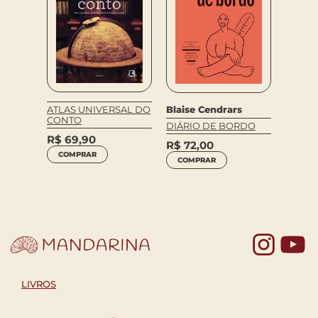
iza
Blaise Cendrars
ATLAS UNIVERSAL DO
John 
CONTO
ANDO
DIÁRIO DE BORDO
O CAM
R$
69,90
ANGEL
R$
72,00
COMPRAR
R$
64
COMPRAR
COM
Yo
LIVROS