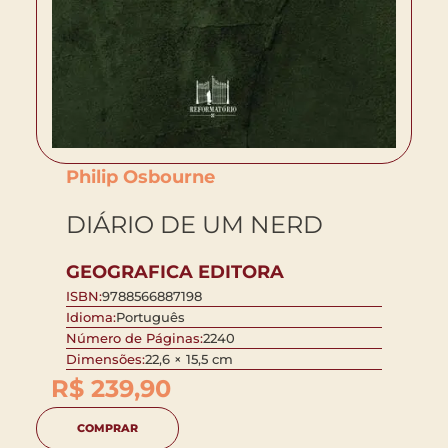
Philip Osbourne
DIÁRIO DE UM NERD
GEOGRAFICA EDITORA
ISBN:
9788566887198
Idioma:
Português
Número de Páginas:
2240
Dimensões:
22,6 × 15,5 cm
R$
239,90
COMPRAR