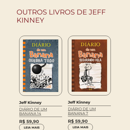
OUTROS LIVROS DE JEFF
KINNEY
Jeff Kinney
Jeff Kinney
Jeff K
DIÁRIO DE UM
DIÁRIO DE UM
DIÁRI
BANANA 7
BANANA 14
BANAN
R$
59,90
R$
59,90
R$
59
LEIA MAIS
LEIA MAIS
COM