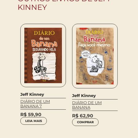
KINNEY
Jeff Kinney
Jeff K
Jeff Kinney
DIÁRIO DE UM
DIÁRI
DIÁRIO DE UM
BANANA 7
BANAN
BANANA
R$
59,90
R$
66
R$
62,90
LEIA MAIS
COM
COMPRAR