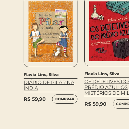
Flavia Lins, Silva
Flavia Lins, Silva
OS DETETIVES DO
DIÁRIO DE PILAR NA
AR NA
PRÉDIO AZUL: OS
ÍNDIA
MISTÉRIOS DE MI
R$
59,90
COMPRAR
R$
59,90
COMP
MPRAR