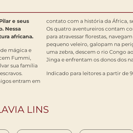
Pilar e seus
contato com a história da África, s
o. Nessa
Os quatro aventureiros contam co
ura africana.
para atravessar florestas, navega
pequeno veleiro, galopam na per
ede mágica e
uma zebra, descem o rio Congo ao
hecem Fummi,
Jinga e enfrentam os donos dos na
lvar sua família
escravos.
Indicado para leitores a partir de 9
amigos entram em
AVIA LINS