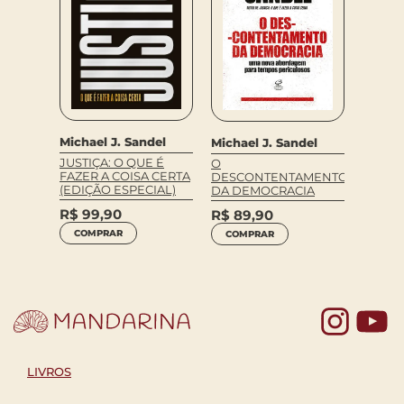
Michael J. Sandel
Michael J. Sandel
Michae
del
JUSTIÇA: O QUE É
O
A TIRA
EIRO
FAZER A COISA CERTA
DESCONTENTAMENTO
(EDIÇÃO ESPECIAL)
R$
69
DA DEMOCRACIA
COM
R$
99,90
R$
89,90
COMPRAR
COMPRAR
Yo
LIVROS